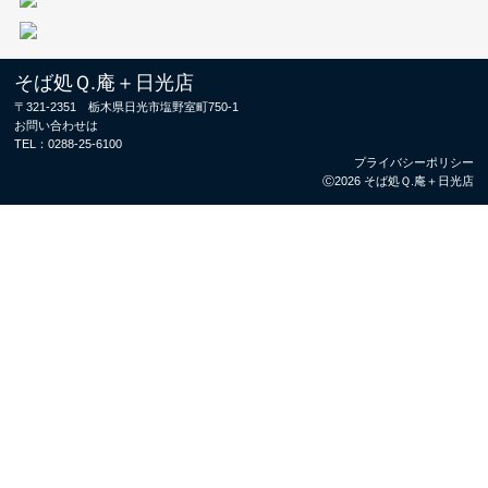
そば処Ｑ.庵＋日光店
〒321-2351 栃木県日光市塩野室町750-1
お問い合わせは
TEL：
0288-25-6100
プライバシーポリシー
Ⓒ2026 そば処Ｑ.庵＋日光店